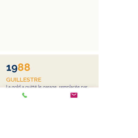
19
88
GUILLESTRE
La gold a quitté le garage, remplacée par
un FJ 1200 Comète du plus bel effet.
Vacances à Guillestre dans les Alpes avec
Dedette qui attend un heureux évènement.
Ne vous inquiétez pas, Madame, le bébé
est bien accroché (et de fait, il était bien
accroché!!!). François, Régine, Guy-Noël
Catherine, nous accompagnent en voiture.
J’en profite pour gravir avec François