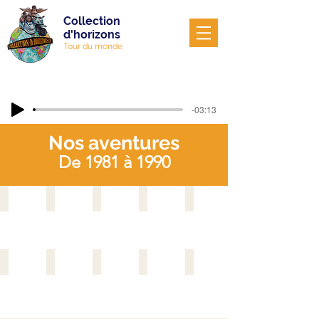
Collection
d'horizons
Tour du monde
-03:13
Nos aventures
De 1981 à 1990
1981
1982
1983
1984
1985
1986
1987
1988
1989
1990