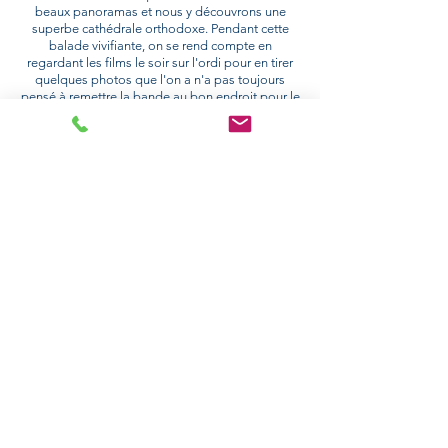
beaux panoramas et nous y découvrons une
superbe cathédrale orthodoxe. Pendant cette
balade vivifiante, on se rend compte en
regardant les films le soir sur l'ordi pour en tirer
quelques photos que l'on a n'a pas toujours
pensé à remettre la bande au bon endroit pour le
lendemain. Entre autre la journée de Vilnius est
passée à la trappe. Un peu en colère sur ce coup
là. On est vraiment apprenti toute sa vie !!!
Demain levé de bonne heure, nous n'avons « que
» 360 km à faire mais la frontière Russe à passer.
Saint Pétersbourg nous voilà...
1/4