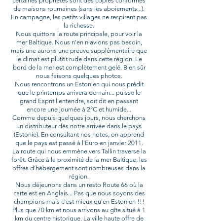
certaines propriétés sont des copies conformes
de maisons roumaines (sans les aboiements...).
En campagne, les petits villages ne respirent pas
la richesse.
Nous quittons la route principale, pour voir la
mer Baltique. Nous n'en n'avions pas besoin,
mais une aurons une preuve supplémentaire que
le climat est plutôt rude dans cette région. Le
bord de la mer est complètement gelé. Bien sûr
nous faisons quelques photos.
Nous rencontrons un Estonien qui nous prédit
que le printemps arrivera demain... puisse le
grand Esprit l'entendre, soit dit en passant
encore une journée à 2°C et humide...
Comme depuis quelques jours, nous cherchons
un distributeur dès notre arrivée dans le pays
(Estonie). En consultant nos notes, on apprend
que le pays est passé à l'Euro en janvier 2011.
La route qui nous emmène vers Tallin traverse la
forêt. Grâce à la proximité de la mer Baltique, les
offres d'hébergement sont nombreuses dans la
région.
Nous déjeunons dans un resto Route 66 où la
carte est en Anglais... Pas que nous soyons des
champions mais c'est mieux qu'en Estonien !!!
Plus que 70 km et nous arrivons au gîte situé à 1
km du centre historique. La ville haute offre de